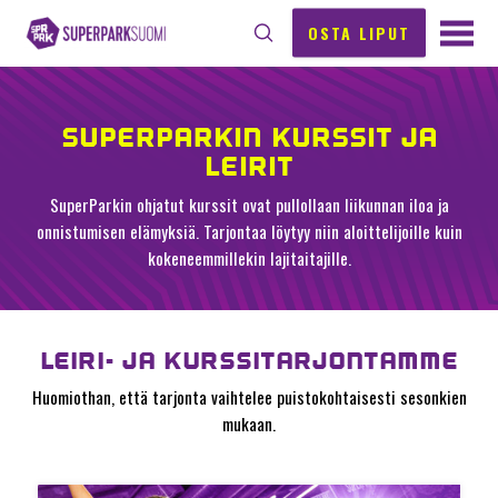
OSTA LIPUT
SUPERPARKIN KURSSIT JA
LEIRIT
SuperParkin ohjatut kurssit ovat pullollaan liikunnan iloa ja
onnistumisen elämyksiä. Tarjontaa löytyy niin aloittelijoille kuin
kokeneemmillekin lajitaitajille.
LEIRI- JA KURSSITARJONTAMME
Huomiothan, että tarjonta vaihtelee puistokohtaisesti sesonkien
mukaan.