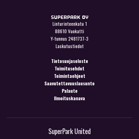
SUPERPARK OY
Linturinteenkatu 1
88610 Vuokatti
Y-tunnus 2481737-3
Laskutustiedot
Tietosuojaseloste
Toimitusehdot
Toimintaohjeet
Saavutettavuuslausunto
Palaute
Ilmoituskanava
SuperPark United