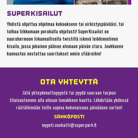
SUPERKISAILUT
Yhdistä ohjattua ohjelmaa kokoukseen tai virkistyspäivääsi, tai
tulkaa liikkumaan porukalla ohjatusti! SuperKisailut on
nauruhermoon liikunnallisella twistillä iskevä leikkimielinen
kisailu, jossa jokainen pääsee olemaan päivän stara. Joukkueen
kannustus nostattaa suoritukset omiin sfääreihin!
OTA YHTEYTTÄ
Jätä yhteydenottopyyntö tai pyydä suoraan tarjous
tilaisuuteenne alla olevan lomakkeen kautta. Lähdetään yhdessä
räätälöimään teille sopiva kokonaisuus päiväänne varten!
SÄHKÖPOSTI
myynti.vuokatti@superpark.fi