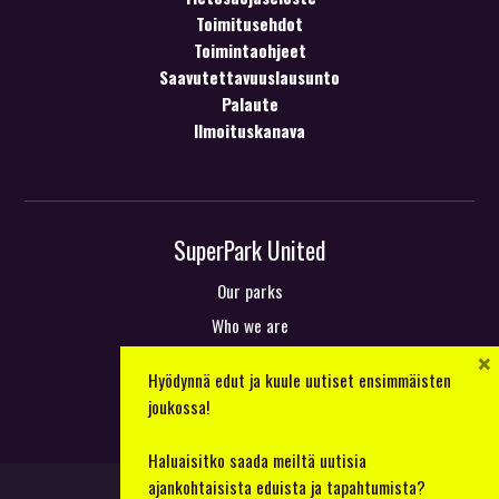
Toimitusehdot
Toimintaohjeet
Saavutettavuuslausunto
Palaute
Ilmoituskanava
SuperPark United
×
Our parks
Hyödynnä edut ja kuule uutiset ensimmäisten
Who we are
joukossa!
What we do
Haluaisitko saada meiltä uutisia
Work with us
ajankohtaisista eduista ja tapahtumista?