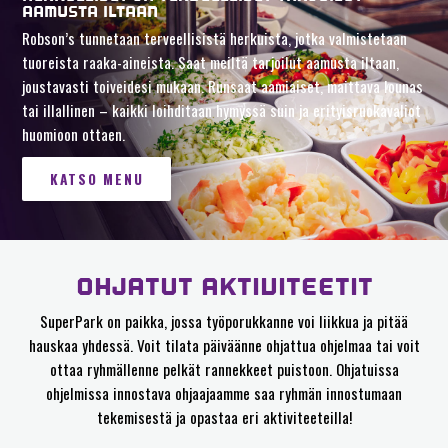
AAMUSTA ILTAAN
Robson’s tunnetaan terveellisistä herkuista, jotka valmistetaan
tuoreista raaka-aineista. Saat meiltä tarjoilut aamusta iltaan,
joustavasti toiveidesi mukaan. Runsaat aamiaiset, maittava lounas
tai illallinen – kaikki loihditaan hymyssä suin ja erityisruokavaliot
huomioon ottaen.
KATSO MENU
OHJATUT AKTIVITEETIT
SuperPark on paikka, jossa työporukkanne voi liikkua ja pitää
hauskaa yhdessä. Voit tilata päiväänne ohjattua ohjelmaa tai voit
ottaa ryhmällenne pelkät rannekkeet puistoon. Ohjatuissa
ohjelmissa innostava ohjaajaamme saa ryhmän innostumaan
tekemisestä ja opastaa eri aktiviteeteilla!