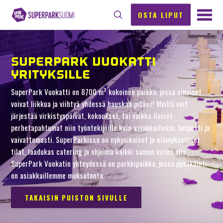
OSTA LIPUT
SUPERPARK VUOKATTI
YRITYKSILLE
SuperPark Vuokatti on 8700 m² kokoinen paikka, jossa aikuiset
voivat liikkua ja viihtyä yhdessä hauskaa pitäen! Meillä voit
järjestää virkistyspäivät, kokoukset, tai vaikka iloiset
perhetapahtumat niin työntekijöille kuin asiakkaillekin, helposti ja
vaivattomasti. SuperParkissa on nykyaikaiset ja elämykselliset
tilat, laadukas catering ja ohjelma kaikki saman katon alla.
SuperPark Vuokatin yhteydessä on parkkipaikka, jossa pysäköinti
on asiakkaillemme maksutonta.
TAKAISIN PUISTON SIVULLE