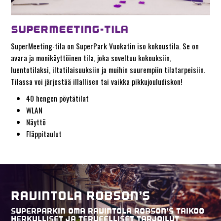
SUPERMEETING-TILA
SuperMeeting-tila on SuperPark Vuokatin iso kokoustila. Se on
avara ja monikäyttöinen tila, joka soveltuu kokouksiin,
luentotilaksi, iltatilaisuuksiin ja muihin suurempiin tilatarpeisiin.
Tilassa voi järjestää illallisen tai vaikka pikkujouludiskon!
40 hengen pöytätilat
WLAN
Näyttö
Fläppitaulut
RAVINTOLA ROBSON’S
SUPERPARKIN OMA RAVINTOLA ROBSON’S TAIKOO
HERKULLISET JA TERVEELLISET TARJOILUT