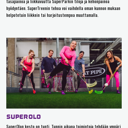
tasapainoa ja liikkuvuutta SuperParkin tiloja ja kehonpainoa
hyödyntäen. SuperTreenin tehoa voi vaihdella oman kunnon mukaan
helpotetuin liikkein tai harjoitustempoa muuttamalla.
SUPEROLO
SuperOlon kesto on tunti. Tunnin aikana toimintoja tehdään ympäri