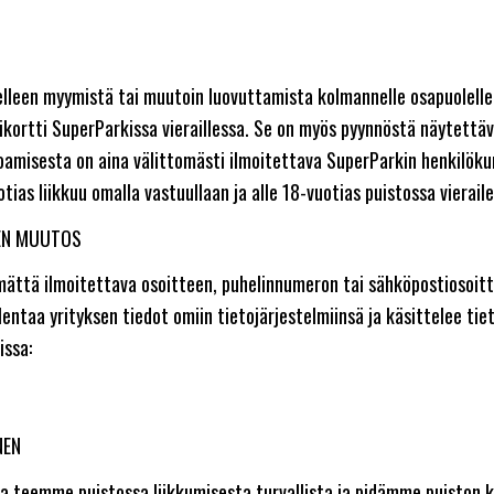
delleen myymistä tai muutoin luovuttamista kolmannelle osapuolell
sikortti SuperParkissa vieraillessa. Se on myös pyynnöstä näytettä
toamisesta on aina välittomästi ilmoitettava SuperParkin henkilök
otias liikkuu omalla vastuullaan ja alle 18-vuotias puistossa vierail
JEN MUUTOS
ymättä ilmoitettava osoitteen, puhelinnumeron tai sähköpostiosoi
ntaa yrityksen tiedot omiin tietojärjestelmiinsä ja käsittelee tiet
issa:
NEN
illa teemme puistossa liikkumisesta turvallista ja pidämme puiston 