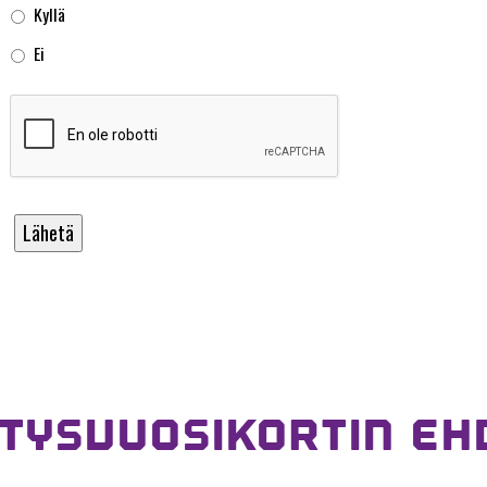
Kyllä
Ei
ITYSVUOSIKORTIN EH