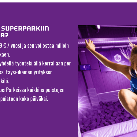
 SUPERPARKIIN
AA?
€ / vuosi ja sen voi ostaa milloin
kaen.
yhdellä työntekijällä kerrallaan per
ksi täysi-ikäinen yrityksen
kilö.
perParkeissa kaikkina puistojen
 puistoon koko päiväksi.