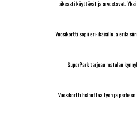
oikeasti käyttävät ja arvostavat. Yks
Vuosikortti sopii eri-ikäisille ja erilais
SuperPark tarjoaa matalan kynnykse
Vuosikortti helpottaa työn ja perheen 