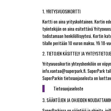
1. YRITYSVUOSIKORTTI
Kortti on aina yrityskohtainen. Kortin e
työntekijän on aina esitettävä Yritysvuo
todistamaan henkilöllisyytesi. Kortin ka
tilalle peritään 10 euron maksu. Yli 18-vu
2. TIETOJEN KÄSITTELY JA YHTEYSTIETO
Yritysvuosikortin yhteyshenkilön on viip
info.vantaa@superpark.fi. SuperPark talle
SuperParkin tietosuojaselosta on luettav
Tietosuojaseloste
3. SÄÄNTÖJEN JA OHJEIDEN NOUDATTAMI
SuperParkissa on sääntöjä ja ohjeita, jo