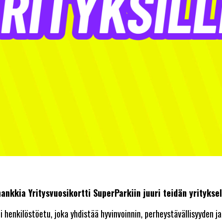
hankkia Yritysvuosikortti SuperParkiin juuri teidän yritykse
 henkilöstöetu, joka yhdistää hyvinvoinnin, perheystävällisyyden ja 