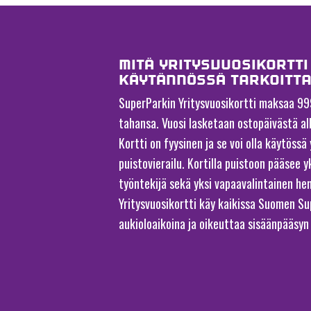
MITÄ YRITYSVUOSIKORTTI
KÄYTÄNNÖSSÄ TARKOITT
SuperParkin Yritysvuosikortti maksaa 999 
tahansa. Vuosi lasketaan ostopäivästä al
Kortti on fyysinen ja se voi olla käytössä 
puistovierailu. Kortilla puistoon pääsee y
työntekijä sekä yksi vapaavalintainen hen
Yritysvuosikortti käy kaikissa Suomen Su
aukioloaikoina ja oikeuttaa sisäänpääsyn