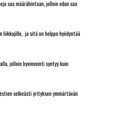
eja saa määrähintaan, jolloin edun saa
in liikkujille, ja sitä on helppo hyödyntää
la, jolloin hyvinvointi syntyy kuin
viestien selkeästi yrityksen ymmärtävän