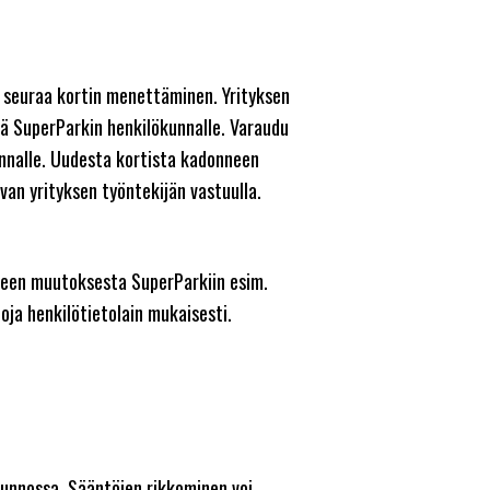
e seuraa kortin menettäminen. Yrityksen
vä SuperParkin henkilökunnalle. Varaudu
unnalle. Uudesta kortista kadonneen
evan yrityksen työntekijän vastuulla.
tteen muutoksesta SuperParkiin esim.
oja henkilötietolain mukaisesti.
kunnossa. Sääntöjen rikkominen voi