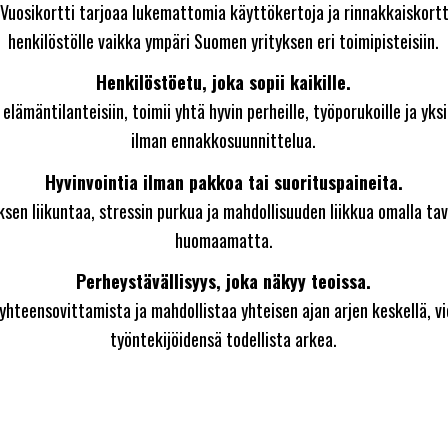
i Vuosikortti tarjoaa lukemattomia käyttökertoja ja rinnakkaiskortt
henkilöstölle vaikka ympäri Suomen yrityksen eri toimipisteisiin.
Henkilöstöetu, joka sopii kaikille.
iin elämäntilanteisiin, toimii yhtä hyvin perheille, työporukoille ja yks
ilman ennakkosuunnittelua.
Hyvinvointia ilman pakkoa tai suorituspaineita.
n liikuntaa, stressin purkua ja mahdollisuuden liikkua omalla taval
huomaamatta.
Perheystävällisyys, joka näkyy teoissa.
yhteensovittamista ja mahdollistaa yhteisen ajan arjen keskellä, 
työntekijöidensä todellista arkea.