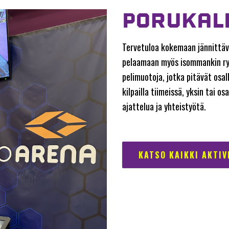
PORUKALL
Tervetuloa kokemaan jännittäv
pelaamaan myös isommankin ryh
pelimuotoja, jotka pitävät osall
kilpailla tiimeissä, yksin tai o
ajattelua ja yhteistyötä.
KATSO KAIKKI AKTIV