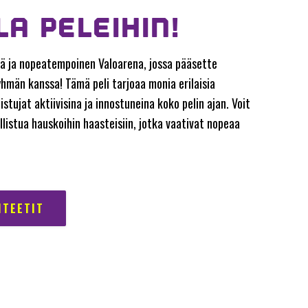
A PELEIHIN!
ä ja nopeatempoinen Valoarena, jossa pääsette
män kanssa! Tämä peli tarjoaa monia erilaisia
istujat aktiivisina ja innostuneina koko pelin ajan. Voit
sallistua hauskoihin haasteisiin, jotka vaativat nopeaa
ITEETIT