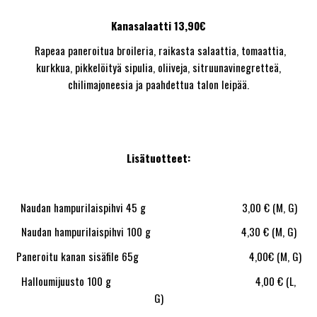
Kanasalaatti 13,90€
Rapeaa paneroitua broileria, raikasta salaattia, tomaattia,
kurkkua, pikkelöityä sipulia, oliiveja, sitruunavinegretteä,
chilimajoneesia ja paahdettua talon leipää.
Lisätuotteet:
Naudan hampurilaispihvi 45 g 3,00 € (M, G)
Naudan hampurilaispihvi 100 g 4,30 € (M, G)
Paneroitu kanan sisäfile 65g 4,00€ (M, G)
Halloumijuusto 100 g 4,00 € (L,
G)