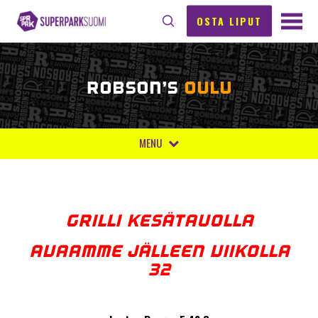
OSTA LIPUT
ROBSON’S
OULU
MENU
GRILLI KESÄTAUOLLA
AVAAMME JÄLLEEN VIIKOLLA
32