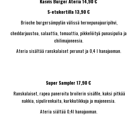
Kasvis Burger Ateria 14,90 €
S-etukortilla 13,90 €
Brioche burgersämpylän välissä hernepunajuuripihvi,
cheddarjuustoa, salaattia, tomaattia, pikkelöityä punasipulia ja
chilimajoneesia.
Ateria sisältää ranskalaiset perunat ja 0,4 l hanajuoman.
Super Sampler 17,90 €
Ranskalaiset, rapea paneroitu broilerin sisäfile, kaksi pitkää
nakkia, sipulirenkaita, kurkkutikkuja ja majoneesia.
Ateria siältää 0,4l hanajuoman.