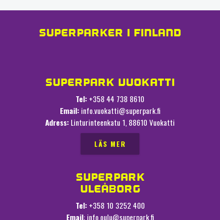
SUPERPARKER I FINLAND
SUPERPARK VUOKATTI
Tel:
+358 44 738 8610
Email:
info.vuokatti@superpark.fi
Adress:
Linturinteenkatu 1, 88610 Vuokatti
LÄS MER
SUPERPARK
ULEÅBORG
Tel:
+358 10 3252 400
Email
: info.oulu@superpark.fi