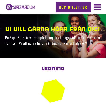
KÖP BILJETTER
VI VILL GÄRNA HÖRA FRÅN DIG!
På SuperPark är vi av uppfattningen att ingen idé är för stor eller
för liten. Vi vill gärna höra från dig. Hur kan vi hjälpa er?
LEDNING