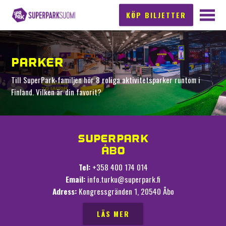
KÖP BILJETTER
PARKER
Till SuperPark-familjen hör 8 roliga aktivitetsparker runtom i
Finland. Vilken är din favorit?
SUPERPARK
ÅBO
Tel:
+358 400 174 014
Email:
info.turku@superpark.fi
Adress:
Kongressgränden 1, 20540 Åbo
LÄS MER