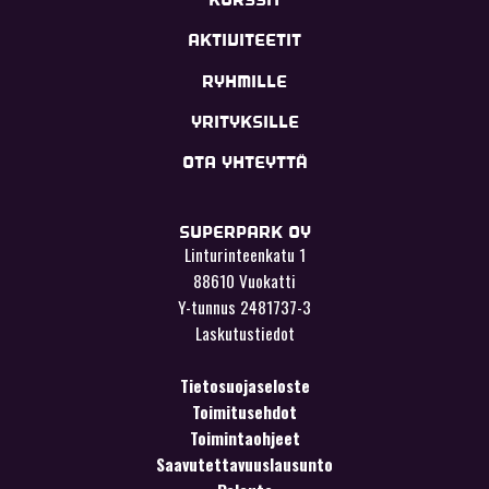
AKTIVITEETIT
RYHMILLE
YRITYKSILLE
OTA YHTEYTTÄ
SUPERPARK OY
Linturinteenkatu 1
88610 Vuokatti
Y-tunnus 2481737-3
Laskutustiedot
Tietosuojaseloste
Toimitusehdot
Toimintaohjeet
Saavutettavuuslausunto