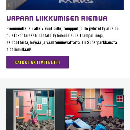
VAPAAN LIIKKUMISEN RIEMUA
Pienimmille, eli alle 7-vuotiaille, temppuilijoille pyhitetty alue on
puistokohtaisesti räätälöity kokonaisuus trampoliineja,
seinäotteita, köysiä ja vaahtomuovialtaita. Eli Superparkkausta
aidoimmillaan!
KAIKKI AKTIVITEETIT