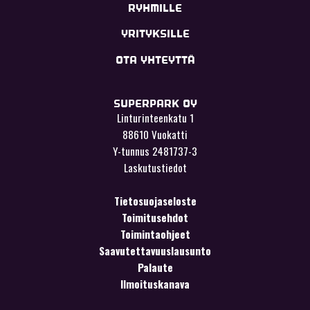
RYHMILLE
YRITYKSILLE
OTA YHTEYTTÄ
SUPERPARK OY
Linturinteenkatu 1
88610 Vuokatti
Y-tunnus 2481737-3
Laskutustiedot
Tietosuojaseloste
Toimitusehdot
Toimintaohjeet
Saavutettavuuslausunto
Palaute
Ilmoituskanava