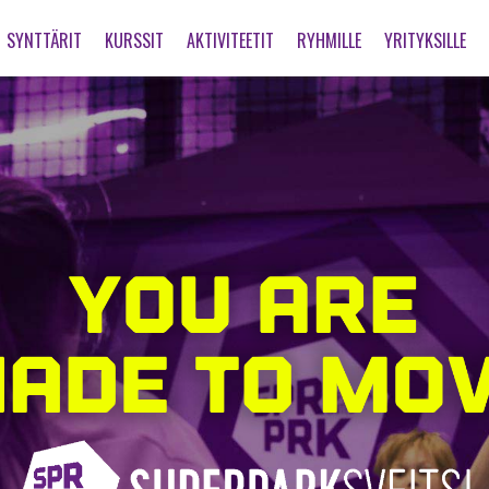
SYNTTÄRIT
KURSSIT
AKTIVITEETIT
RYHMILLE
YRITYKSILLE