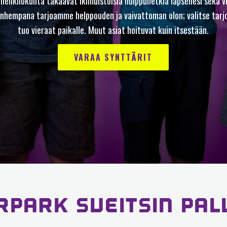
 henkilökunta takaavat ikimuistoisia huippuhetkiä lapsellesi sekä vi
anhempana tarjoamme helppouden ja vaivattoman olon; valitse tarjo
tuo vieraat paikalle. Muut asiat hoituvat kuin itsestään.
VARAA SYNTTÄRIT
RPARK SVEITSIN PAL