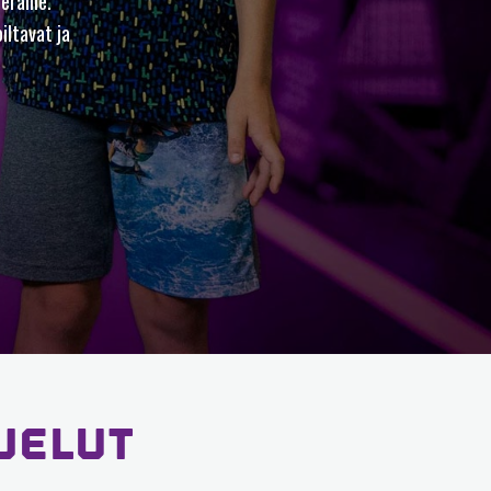
eraille.
iltavat ja
VELUT