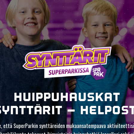
HUIPPUHAUSKAT
SYNTTÄRIT – HELPOST
 että SuperParkin synttäreiden mukaansatempaava aktiviteettisi