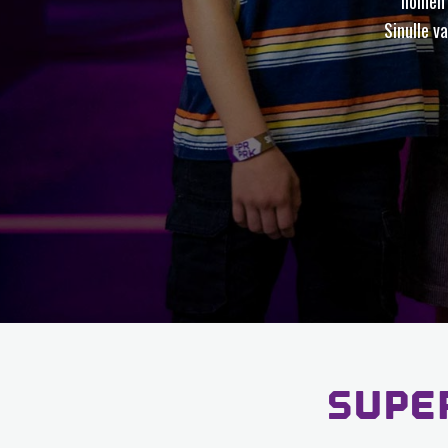
iloinen
Sinulle v
SUPE