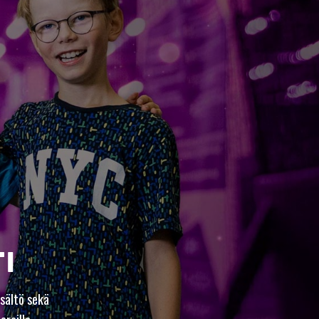
I
sältö sekä