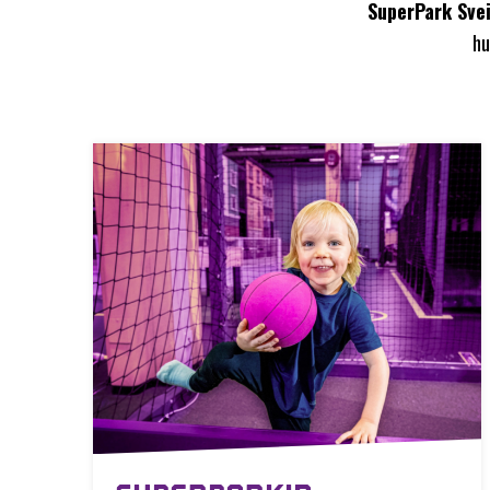
SuperPark Svei
hu