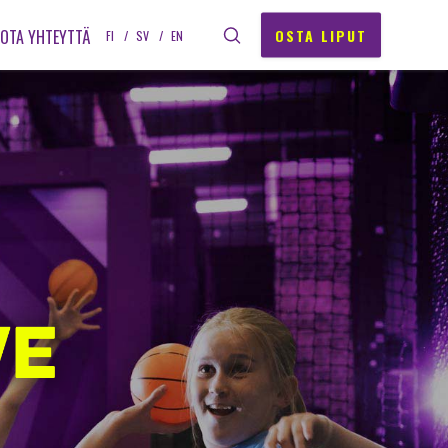
OSTA LIPUT
OTA YHTEYTTÄ
FI
SV
EN