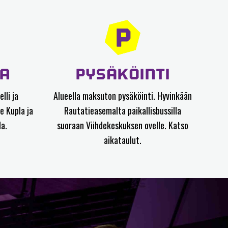
LA
PYSÄKÖINTI
lli ja
Alueella maksuton pysäköinti. Hyvinkään
e Kupla ja
Rautatieasemalta paikallisbussilla
la.
suoraan Viihdekeskuksen ovelle.
Katso
aikataulut.