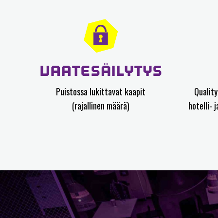
VAATESÄILYTYS
Puistossa lukittavat kaapit
Quality
(rajallinen määrä)
hotelli- 